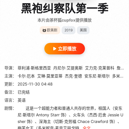
黑袍纠察队第一季
本片由茶杯狐cupfox提供播放
欧美剧
2019
美国
立即播放
导演：
菲利浦·斯格里西亚
丹尼尔·艾提奥斯
艾力克·克莱普科
詹妮弗·彭
主演：
卡尔·厄本
艾琳·莫里亚蒂
杰克·奎德
安东尼·斯塔尔
多米妮克·麦克艾丽戈特
更新：
2025-11-30 04:48
备注：
已完结
语言：
英语
剧情：
这是一个超能力者和普通人共存的世界，祖国人（安东
尼·斯塔尔 Antony Starr 饰）、火车头（杰西·厄舍 Jessie U
sher 饰）、深海主（切斯·克劳福 Chace Crawford 饰）、
梅芙女王（多米妮克·麦克艾丽戈特...
全文