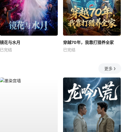
镜花与水月
穿越70年，我靠打猎养全家
已完结
已完结
更多