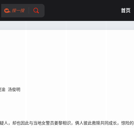
首页
搜一搜
璧渝
汤俊明
嫌疑人，却也因此与当地女警员姜黎相识，俩人彼此救赎共同成长，惊险的