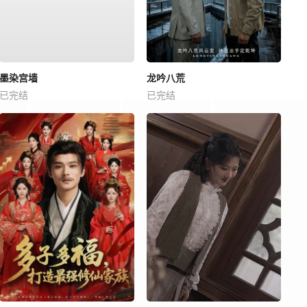
墨染宫墙
龙吟八荒
已完结
已完结