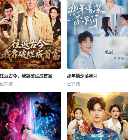
往返古今，我靠破烂成首富
那年情深落星河
已完结
已完结