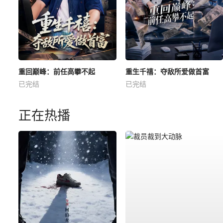
重回巅峰：前任高攀不起
重生千禧：夺敌所爱做首富
已完结
已完结
正在热播