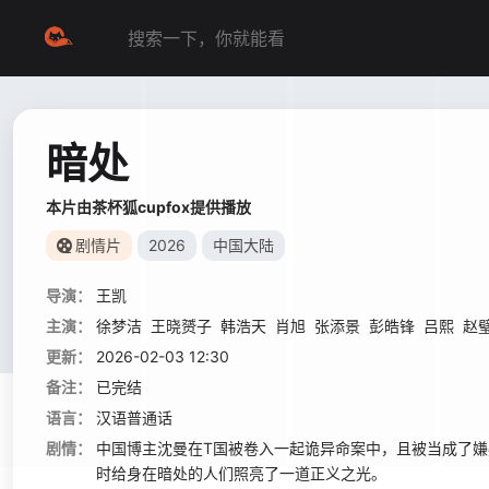
暗处
本片由茶杯狐cupfox提供播放
剧情片
2026
中国大陆
导演：
王凯
主演：
徐梦洁
王晓赟子
韩浩天
肖旭
张添景
彭皓锋
吕熙
赵
更新：
2026-02-03 12:30
备注：
已完结
语言：
汉语普通话
剧情：
中国博主沈曼在T国被卷入一起诡异命案中，且被当成了
时给身在暗处的人们照亮了一道正义之光。