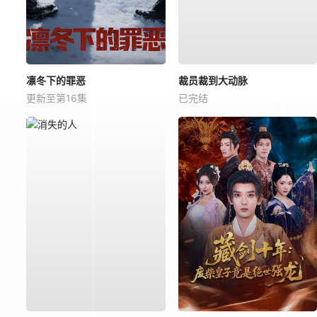
凛冬下的罪恶
裁员裁到大动脉
更新至第16集
已完结