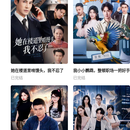
她在楼道里啃馒头，我不忍了
我小小鹦鹉，整顿职场一把好手
已完结
已完结