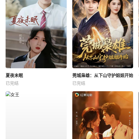
夏夜未眠
莞城枭雄：从下山守护姐姐开始
已完结
已完结