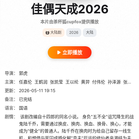
佳偶天成2026
本片由茶杯狐cupfox提供播放
大陆剧
2026
大陆
立即播放
导演：
郭虎
主演：
任嘉伦
王鹤润
张凯莹
王以纶
黄羿
付伟伦
孙泽源
张祎格
更新：
2026-05-11 19:15
备注：
已完结
语言：
国语
剧情：
该剧改编自十四郎的同名小说。 身负"五不全"诅咒降生的战
鬼陆千乔，需要通过换皮、换肉、换血、换骨、换心，才能
成为"健全"的普通人。陆千乔在换肉时为给自己留存一线生
机，和想借与死囚成婚化解"克夫"厄运的修仙者辛湄结为夫