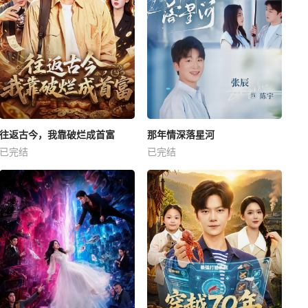
往返古今，我靠破烂成首富
那年情深落星河
已完结
已完结