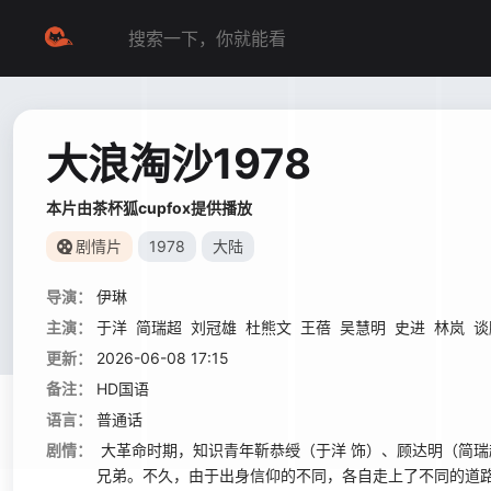
大浪淘沙1978
本片由茶杯狐cupfox提供播放
剧情片
1978
大陆
导演：
伊琳
主演：
于洋
简瑞超
刘冠雄
杜熊文
王蓓
吴慧明
史进
林岚
谈
更新：
2026-06-08 17:15
备注：
HD国语
语言：
普通话
剧情：
大革命时期，知识青年靳恭绶（于洋 饰）、顾达明（简瑞
兄弟。不久，由于出身信仰的不同，各自走上了不同的道路，