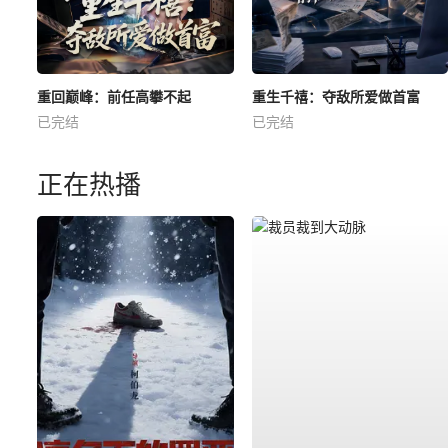
重回巅峰：前任高攀不起
重生千禧：夺敌所爱做首富
已完结
已完结
正在热播