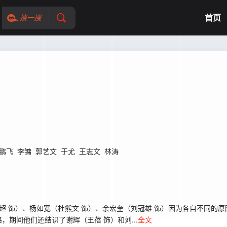
首页
搜一搜
鹏飞
李镛
郭艺文
于尤
王志文
林涛
超 饰）、杨如宽（杜熊文 饰）、余宏奎（刘冠雄 饰）因为各自不同的
期间他们还结识了谢辉（王蓓 饰）和刘...
全文