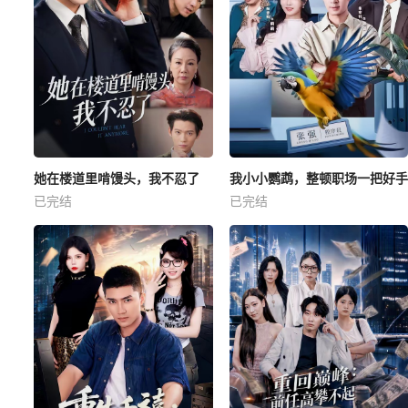
她在楼道里啃馒头，我不忍了
我小小鹦鹉，整顿职场一把好手
已完结
已完结