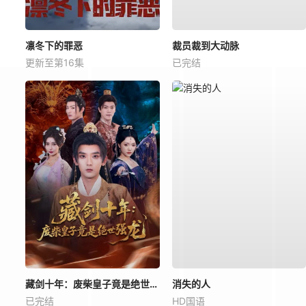
凛冬下的罪恶
裁员裁到大动脉
更新至第16集
已完结
藏剑十年：废柴皇子竟是绝世强龙
消失的人
已完结
HD国语