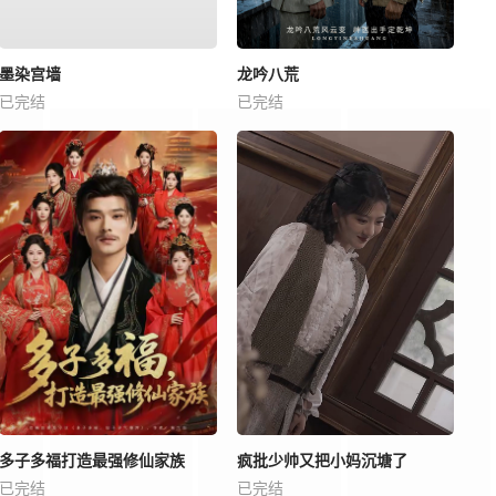
墨染宫墙
龙吟八荒
已完结
已完结
多子多福打造最强修仙家族
疯批少帅又把小妈沉塘了
已完结
已完结