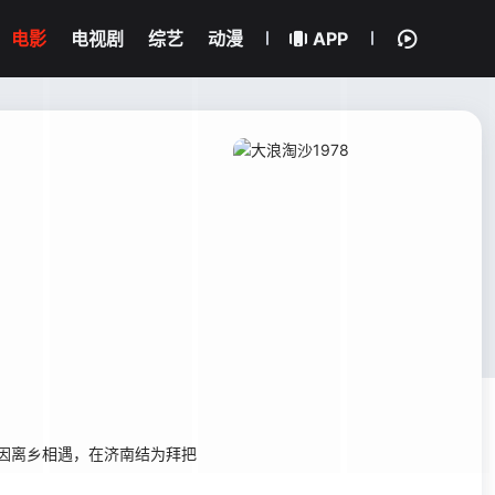
电影
电视剧
综艺
动漫
APP
原因离乡相遇，在济南结为拜把