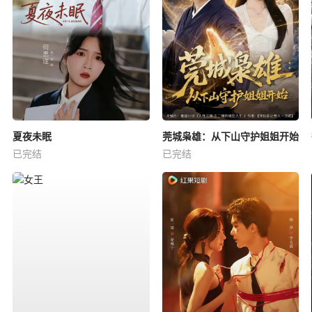
夏夜未眠
莞城枭雄：从下山守护姐姐开始
已完结
已完结