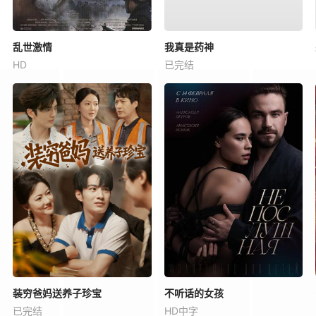
乱世激情
我真是药神
HD
已完结
装穷爸妈送养子珍宝
不听话的女孩
已完结
HD中字