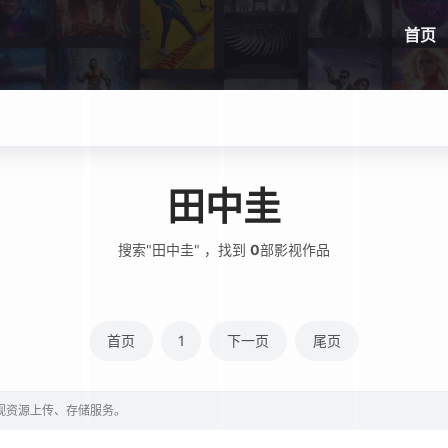
首页
田中圭
搜索"田中圭" ，找到
0
部影视作品
首页
1
下一页
尾页
影视资源上传、存储服务。