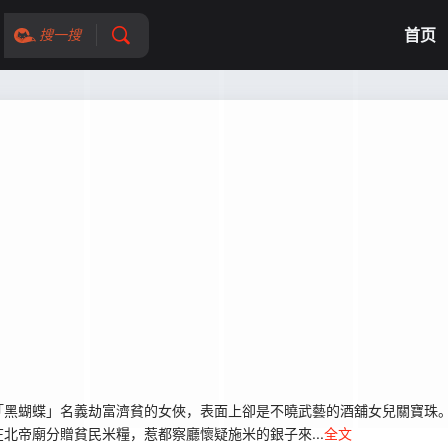
首页
搜一搜
黑蝴蝶」名義劫富濟貧的女俠，表面上卻是不曉武藝的酒舖女兒關寶珠。
北帝廟分贈貧民米糧，惹都察廳懷疑施米的銀子來...
全文