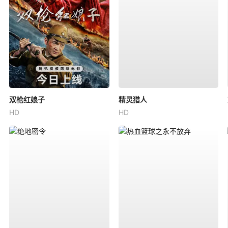
双枪红娘子
精灵猎人
HD
HD