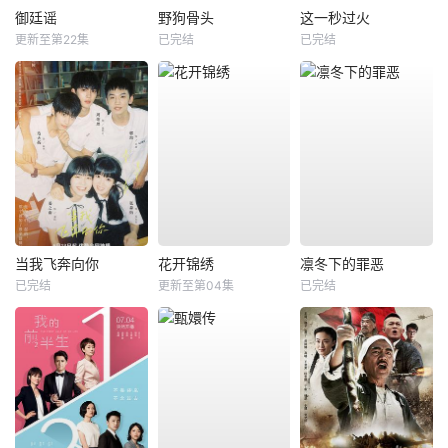
御廷谣
野狗骨头
这一秒过火
更新至第22集
已完结
已完结
当我飞奔向你
花开锦绣
凛冬下的罪恶
已完结
更新至第04集
已完结