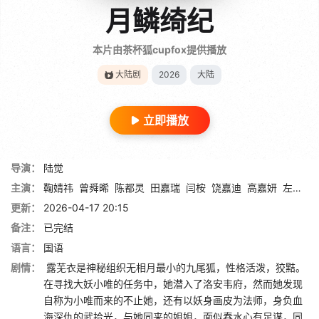
月鳞绮纪
本片由茶杯狐cupfox提供播放
大陆剧
2026
大陆
立即播放
导演：
陆觉
主演：
鞠婧祎
曾舜晞
陈都灵
田嘉瑞
闫桉
饶嘉迪
高嘉妍
左宸屹
更新：
2026-04-17 20:15
备注：
已完结
语言：
国语
剧情：
露芜衣是神秘组织无相月最小的九尾狐，性格活泼，狡黠。
在寻找大妖小唯的任务中，她潜入了洛安韦府，然而她发现
自称为小唯而来的不止她，还有以妖身画皮为法师，身负血
海深仇的武拾光，与她同来的姐姐，面似春水心有足谋，同