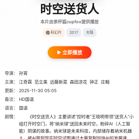
时空送货人
本片由茶杯狐cupfox提供播放
科幻片
2017
大陆
立即播放
导演：
孙宵
主演：
江奇霖
范立美
远藤新菜
森田凉花
钟正
庄翰
更新：
2025-11-30 05:05
备注：
HD国语
语言：
国语
剧情：
《时空送货人》主要讲述“控时者”王晓明带领“送货人”小
组打开时空门，将“纳米球”送回未来时空，粉碎AI（人工智
能）阴谋的故事。纳米球是未来科技，内部储存着纳米机器
人，被AI带到现实时空试图通过大量复制加快AI的发展速