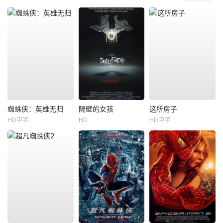
蜘蛛侠：英雄无归
隔壁的女孩
这所房子
HD中字
HD
HD中字