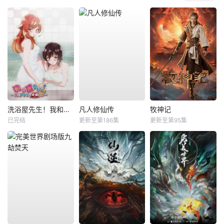
洗浴屋先生！我和那家伙在女浴池！？
凡人修仙传
牧神记
已完结
更新至第186集
更新至第95集