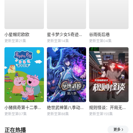
小星帽尼欧欧
星卡梦少女5奇迹绽放
谷雨街后巷
更新至第21集
更新至第14集
更新至第04集
小猪佩奇第十二季国语
绝世武神第八季动态漫
规则怪谈：开局无限诡币动态漫
更新至第07集
更新至第88集
更新至第155集
正在热播
更多