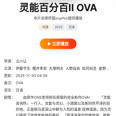
灵能百分百II OVA
本片由茶杯狐cupfox提供播放
动漫
2019
日本
立即播放
导演：
立川让
主演：
伊藤节生
樱井孝宏
大塚明夫
入野自由
松冈祯丞
星野贵纪
更新：
2025-11-30 04:39
备注：
OVA
语言：
日语
剧情：
由原作ONE老师担任原案的完全新作OVA！ 「灵能
咨询所」一行人，龙套与灵幻、小酒窝以及新同伴芹泽的目
的地，正是缟马县深山中鲜为人知的温泉·疣神温泉。因为灵
幻接受了旅馆老板娘的委托，「弄清温泉的恐怖传闻，救救