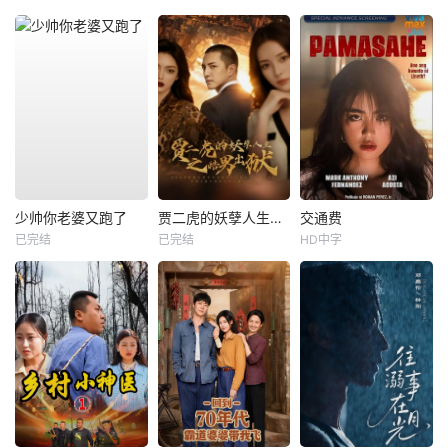
少帅你老婆又跑了
贾二虎的妖孽人生之皓男出狱
交通费
已完结
已完结
HD中字