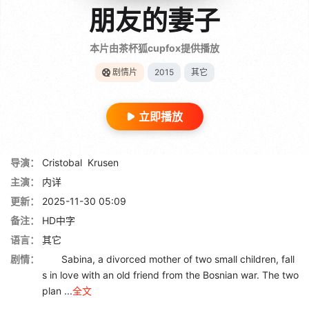
朋友的妻子
本片由茶杯狐cupfox提供播放
剧情片
2015
其它
立即播放
导演：
Cristobal
Krusen
主演：
内详
更新：
2025-11-30 05:09
备注：
HD中字
语言：
其它
剧情：
Sabina, a divorced mother of two small children, fall
s in love with an old friend from the Bosnian war. The two
plan ...
全文