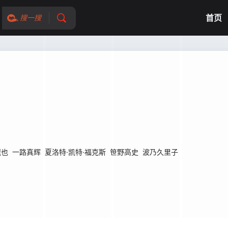
首页
搜一搜
龍也
一路真辉
夏洛特·凯特·福克斯
笹野高史
波乃久里子