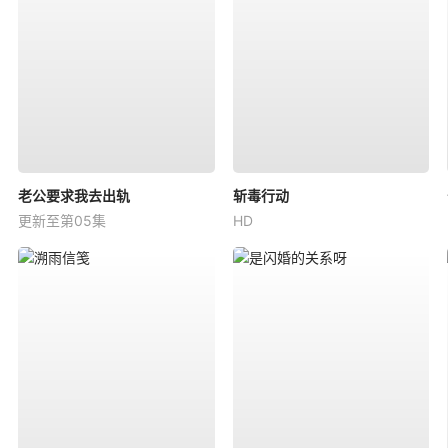
老公要求我去出轨
斩毒行动
更新至第05集
HD