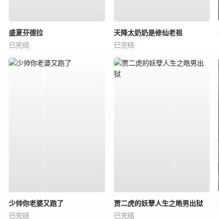
盛夏芬德拉
天降太奶奶是修仙老祖
已完结
已完结
少帅你老婆又跑了
贾二虎的妖孽人生之皓男出狱
已完结
已完结