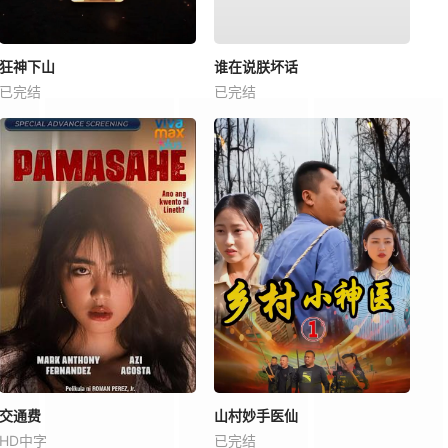
狂神下山
谁在说朕坏话
已完结
已完结
交通费
山村妙手医仙
HD中字
已完结