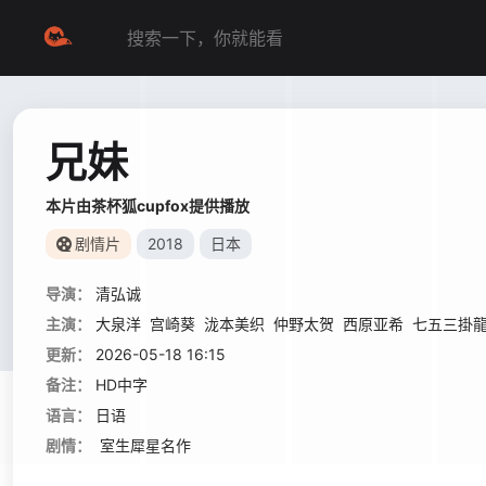
兄妹
本片由茶杯狐cupfox提供播放
剧情片
2018
日本
导演：
清弘诚
主演：
大泉洋
宫崎葵
泷本美织
仲野太贺
西原亚希
七五三掛
更新：
2026-05-18 16:15
备注：
HD中字
语言：
日语
剧情：
室生犀星名作